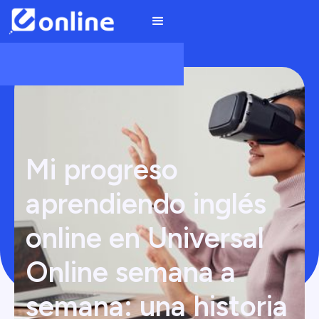
Mi progreso
aprendiendo inglés
online en Universal
Online semana a
semana: una historia