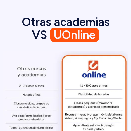
Otras academias
VS
UOnline