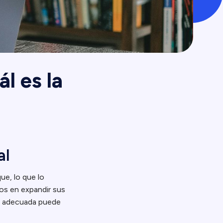
l es la
al
ue, lo que lo
dos en expandir sus
ma adecuada puede