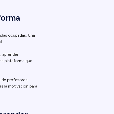
aforma
gendas ocupadas. Una
l.
, aprender
una plataforma que
n de profesores
s la motivación para